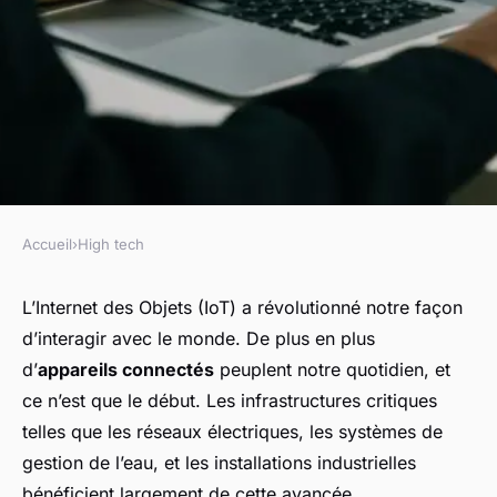
Accueil
›
High tech
HIGH TECH
Comment les capteurs IoT
L’
Internet des Objets
(IoT) a révolutionné notre façon
d’interagir avec le monde. De plus en plus
peuvent-ils être utilisés pour
d’
appareils connectés
peuplent notre quotidien, et
la surveillance des
ce n’est que le début. Les
infrastructures critiques
infrastructures critiques?
telles que les réseaux électriques, les systèmes de
gestion de l’eau, et les installations industrielles
Logan
•
17 septembre 2024
•
6 min de lecture
bénéficient largement de cette avancée