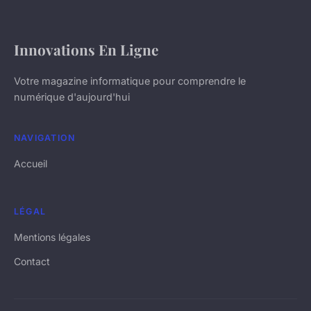
Innovations En Ligne
Votre magazine informatique pour comprendre le
numérique d'aujourd'hui
NAVIGATION
Accueil
LÉGAL
Mentions légales
Contact