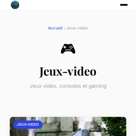
Accueil
› Jeux-video
🎮
Jeux-video
Jeux vidéo, consoles et gaming
JEUX-VIDEO