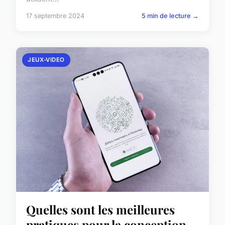
17 septembre 2024
5 min de lecture →
JEUX-VIDEO
Quelles sont les meilleures
pratiques pour la conception