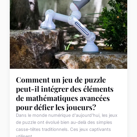
Comment un jeu de puzzle
peut-il intégrer des éléments
de mathématiques avancées
pour défier les joueurs?
Dans le monde numérique d'aujourd'hui, les jeux
de puzzle ont évolué bien au-delà des simples
casse-têtes traditionnels. Ces jeux captivants
utilisent...