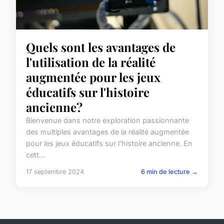
Quels sont les avantages de
l'utilisation de la réalité
augmentée pour les jeux
éducatifs sur l'histoire
ancienne?
Bienvenue dans notre exploration passionnante
des multiples avantages de la réalité augmentée
pour les jeux éducatifs sur l'histoire ancienne. En
cett...
17 septembre 2024
6 min de lecture →