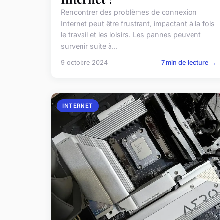
Rencontrer des problèmes de connexion
Internet peut être frustrant, impactant à la fois
le travail et les loisirs. Les pannes peuvent
survenir suite à...
9 octobre 2024
7 min de lecture →
INTERNET