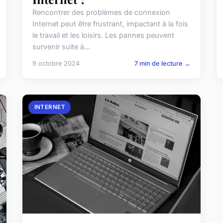
Rencontrer des problèmes de connexion
Internet peut être frustrant, impactant à la fois
le travail et les loisirs. Les pannes peuvent
survenir suite à...
9 octobre 2024
7 min de lecture →
INTERNET