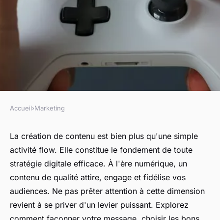
Accueil
›
Marketing
MARKETING
Création de contenu : pilier de
La création de contenu est bien plus qu'une simple
activité flow. Elle constitue le fondement de toute
la stratégie digitale
stratégie digitale efficace. À l'ère numérique, un
contenu de qualité attire, engage et fidélise vos
Logan
•
9 octobre 2024
•
8 min de lecture
audiences. Ne pas prêter attention à cette dimension
revient à se priver d'un levier puissant. Explorez
comment façonner votre message, choisir les bons