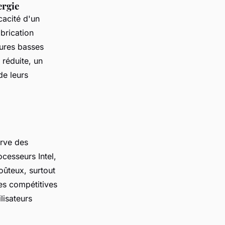
ergie
cacité d'un
brication
ures basses
réduite, un
de leurs
erve des
cesseurs Intel,
oûteux, surtout
s compétitives
ilisateurs