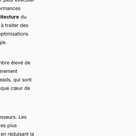
formances
itecture
du
à traiter des
optimisations
ie.
mbre élevé de
ièrement
eads, qui sont
haque cœur de
cesseurs. Les
ces plus
en réduisant la