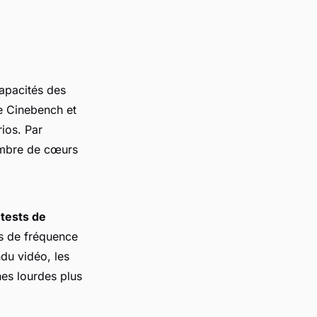
capacités des
ue Cinebench et
ios. Par
ombre de cœurs
s
tests de
es de fréquence
ndu vidéo, les
hes lourdes plus