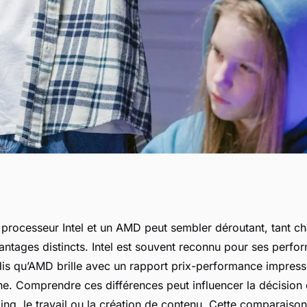
processeurs Intel
n processeur Intel et un AMD peut sembler déroutant, tant 
antages distincts. Intel est souvent reconnu pour ses perfo
s qu’AMD brille avec un rapport prix-performance impressi
he. Comprendre ces différences peut influencer la décision
ing, le travail ou la création de contenu. Cette comparaiso