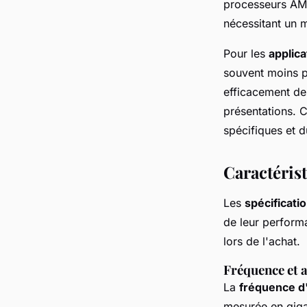
processeurs AMD
nécessitant un m
Pour les
applic
souvent moins p
efficacement des
présentations. C
spécifiques et du
Caractéris
Les
spécificati
de leur perform
lors de l'achat.
Fréquence et 
La
fréquence d
mesurée en giga