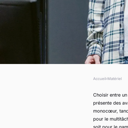
Accueil
›
Matériel
MATÉRIEL
Comparaison entre 
Choisir entre u
présente des av
et AMD
monocœur, tandi
pour le multitâc
soit pour le gam