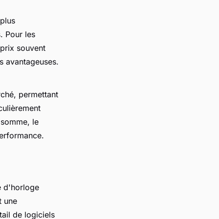
plus
. Pour les
prix souvent
s avantageuses.
rché, permettant
iculièrement
n somme, le
performance.
e d'horloge
t une
ail de logiciels