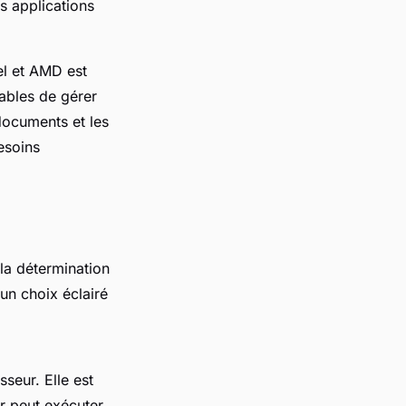
 applications
el et AMD est
ables de gérer
 documents et les
esoins
la détermination
un choix éclairé
seur. Elle est
r peut exécuter