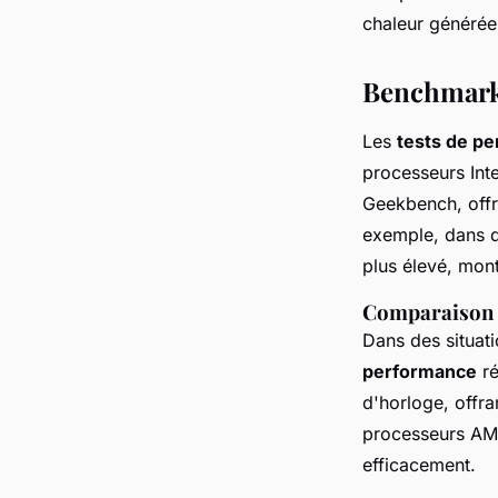
chaleur générée
Benchmarks 
Les
tests de p
processeurs Int
Geekbench, offr
exemple, dans d
plus élevé, mont
Comparaison d
Dans des situat
performance
ré
d'horloge, offra
processeurs AMD,
efficacement.