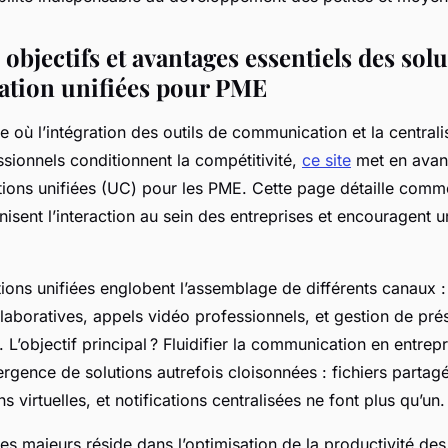
 objectifs et avantages essentiels des sol
tion unifiées pour PME
 où l’intégration des outils de communication et la centrali
sionnels conditionnent la compétitivité,
ce site
met en avant
ons unifiées (UC) pour les PME. Cette page détaille comm
isent l’interaction au sein des entreprises et encouragent un 
ons unifiées englobent l’assemblage de différents canaux : 
laboratives, appels vidéo professionnels, et gestion de pré
. L’objectif principal ? Fluidifier la communication en entre
rgence de solutions autrefois cloisonnées : fichiers partagé
s virtuelles, et notifications centralisées ne font plus qu’un.
es majeurs réside dans l’optimisation de la productivité des