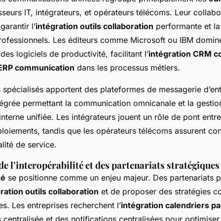
isseurs IT, intégrateurs, et opérateurs télécoms. Leur collabo
garantir l’
intégration outils collaboration
performante et la 
ofessionnels. Les éditeurs comme Microsoft ou IBM domin
es logiciels de productivité, facilitant l’
intégration CRM 
 ERP communication
dans les processus métiers.
s spécialisés apportent des plateformes de messagerie d’en
ntégrée permettant la communication omnicanale et la gestio
terne unifiée. Les intégrateurs jouent un rôle de pont entre 
loiements, tandis que les opérateurs télécoms assurent con
alité de service.
e l’interopérabilité et des partenariats stratégiques
té
se positionne comme un enjeu majeur. Des partenariats p
ration outils collaboration
et de proposer des stratégies 
ves. Les entreprises recherchent l’
intégration calendriers p
 centralisée et des notifications centralisées pour optimiser