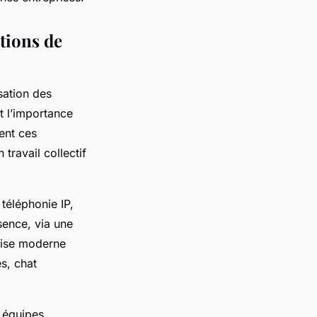
utions de
sation des
 l’importance
ent ces
travail collectif
téléphonie IP,
sence, via une
prise moderne
s, chat
 équipes.