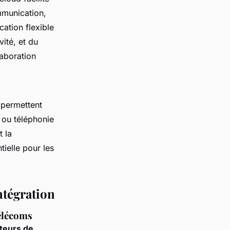
ommunication,
ation flexible
ité, et du
laboration
 permettent
 ou téléphonie
t la
tielle pour les
ntégration
télécoms
teurs de