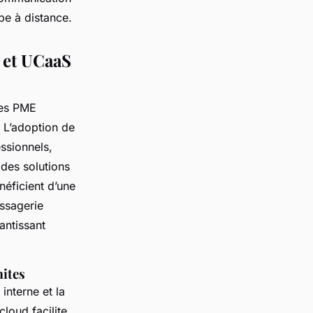
pe à distance.
, et UCaaS
les PME
 L’adoption de
ssionnels,
des solutions
néficient d’une
ssagerie
antissant
mites
interne et la
loud facilite