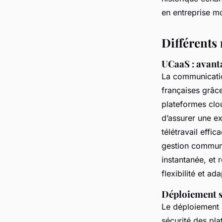
en entreprise mo
Différents 
UCaaS : avant
La communicati
françaises grâc
plateformes clo
d’assurer une e
télétravail effi
gestion communi
instantanée, et 
flexibilité et a
Déploiement su
Le déploiement s
sécurité des pl