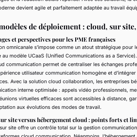
derne devient agile et parfaitement adaptée au travail équi
modèles de déploiement : cloud, sur site
ages et perspectives pour les PME françaises
on omnicanale s’impose comme un atout stratégique pour 
e au modèle UCaaS (Unified Communications as a Service).
ud communication permet de centraliser les échanges profe
xpérience utilisateur communication homogène et d’intégrer 
caces. Avec la solution cloud collaboration, les entreprises bé
cation interne optimisée : appels vidéo professionnels, me
réunions virtuelles efficaces sont accessibles à distance, gar
daptation aux évolutions des modes de travail.
r site versus hébergement cloud : points forts et li
ur site offre un contrôle total sur la gestion communication 
ateformes cloud communication. Néanmoins, l’hébergement c