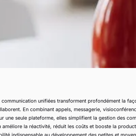
ommunication
e communication unifiées transforment profondément la faç
llaborent. En combinant appels, messagerie, visioconférenc
iser votre pme
r une seule plateforme, elles simplifient la gestion des co
 améliore la réactivité, réduit les coûts et booste la product
ibilité indispensable au développement des petites et moyen