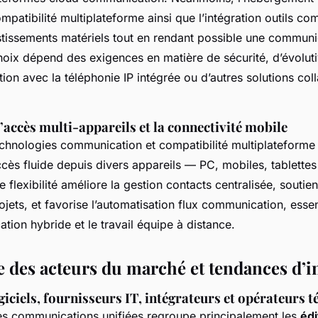
mpatibilité multiplateforme ainsi que l’intégration outils c
estissements matériels tout en rendant possible une communic
hoix dépend des exigences en matière de sécurité, d’évolutiv
tion avec la téléphonie IP intégrée ou d’autres solutions col
 d’accès multi-appareils et la connectivité mobile
hnologies communication et compatibilité multiplateforme
cès fluide depuis divers appareils — PC, mobiles, tablettes
e flexibilité améliore la gestion contacts centralisée, soutien
ojets, et favorise l’automatisation flux communication, essen
tion hybride et le travail équipe à distance.
 des acteurs du marché et tendances d’i
giciels, fournisseurs IT, intégrateurs et opérateurs 
s communications unifiées regroupe principalement les
édi