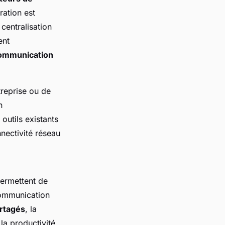
ration est
centralisation
ent
communication
treprise ou de
n
outils existants
nectivité réseau
ermettent de
communication
artagés
, la
 la productivité