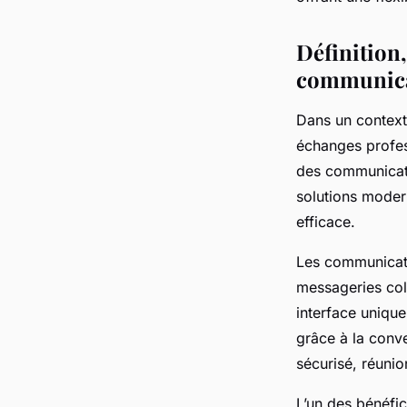
Logan
•
18 mai 2025
•
7 min de lecture
Définition,
communica
Dans un contexte
échanges profes
des communicati
solutions modern
efficace.
Les communicati
messageries col
interface unique
grâce à la conve
sécurisé, réunion
L’un des bénéfic