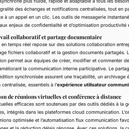
ynchrone plus fluide, rapide et adaptable à tous les besoin
tégralité des échanges et notifications centralisées, tout en p
e à un appel en un clic. Les outils de messagerie instantan
aux enjeux de confidentialité et d’optimisation productivité
vail collaboratif et partage documentaire
 en temps réel repose sur des solutions collaboration entrep
rtage fichiers collaboratif et la gestion documents partagés. L
tion permet aux équipes de créer, modifier et commenter de
méliorant la communication interne participative. Le partag
l’édition synchronisée assurent une traçabilité, un archivage
centralisée, essentiels à l’
expérience utilisateur communi
ion de réunions virtuelles et conférence à distance
tuelles efficaces sont soutenues par des outils dédiés à la g
les, intégrés dans les plateformes cloud communication. L’or
unions optimisée et l’automatisation flux communication favor
nges et la réduction délais réponse. Avec ces solutions, la