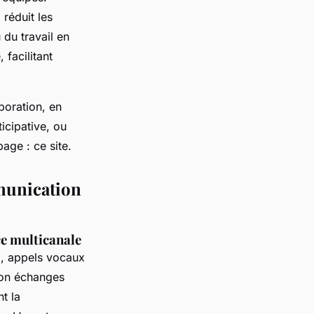
 réduit les
 du travail en
 facilitant
aboration, en
icipative, ou
age : ce site.
munication
ce multicanale
e
, appels vocaux
tion échanges
t la