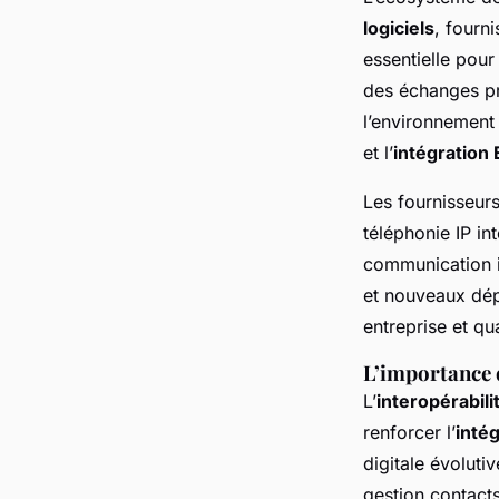
logiciels
, fourn
essentielle pour 
des échanges pr
l’environnement d
et l’
intégration
Les fournisseur
téléphonie IP i
communication in
et nouveaux dép
entreprise et qu
L’importance d
L’
interopérabili
renforcer l’
intég
digitale évoluti
gestion contacts