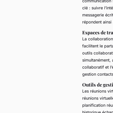
communication s
clé : suivre l’in
messagerie écrit
répondent ainsi 
Espaces de tra
La collaboration
facilitent le pa
outils collabora
simultanément, a
collaboratif et 
gestion contacts 
Outils de gest
Les réunions vir
réunions virtuel
planification ré
historique écha