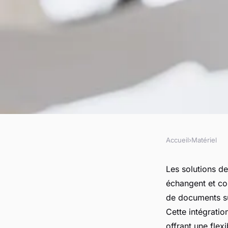
Accueil
›
Matériel
MATÉRIEL
Des solutions de c
Les solutions d
échangent et co
unifiées pour dynam
de documents su
Cette intégration
offrant une flex